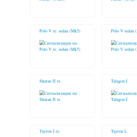
Polo V re. sedan (Mk5)
Polo V sedan 
Sharan II re.
Talagon I
Tayron I re.
Tayron L