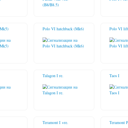
(Mk5)
Polo VI hatchback (Mk6)
Polo VI li
Talagon I re.
Taos I
Teramont I +re.
Teramont P