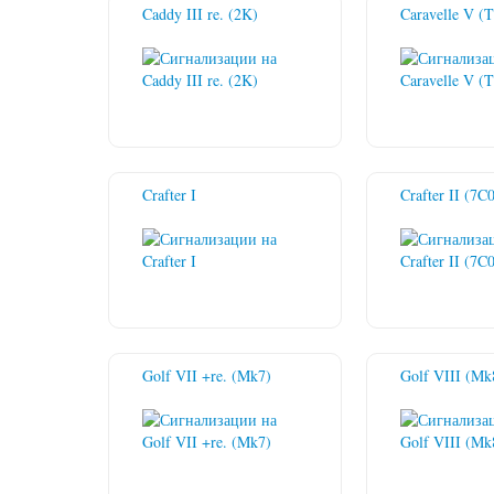
Caddy III re. (2K)
Caravelle V (T
Crafter I
Crafter II (7C
Golf VII +re. (Mk7)
Golf VIII (Mk