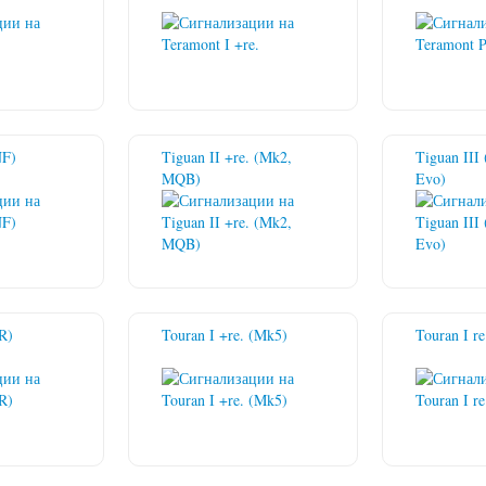
NF)
Tiguan II +re. (Mk2,
Tiguan II
MQB)
Evo)
R)
Touran I +re. (Mk5)
Touran I r