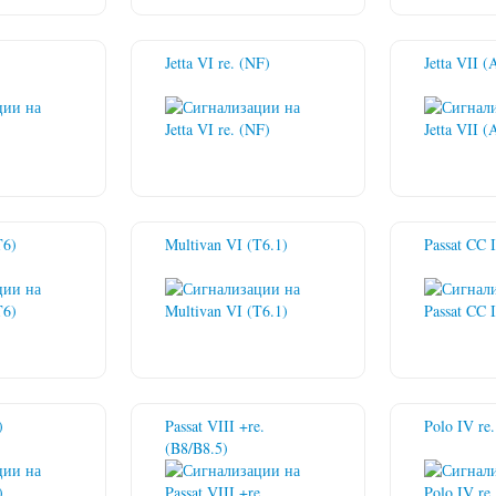
Jetta VI re. (NF)
Jetta VII (
T6)
Multivan VI (T6.1)
Passat CC I
)
Passat VIII +re.
Polo IV re
(B8/B8.5)