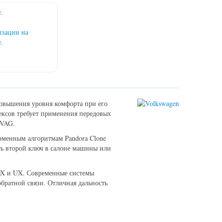
e.
повышения уровня комфорта при его
ексов требует применения передовых
 VAG.
ирменным алгоритмам Pandora Clone
ть второй ключ в салоне машины или
 DX и UX. Современные системы
братной связи. Отличная дальность