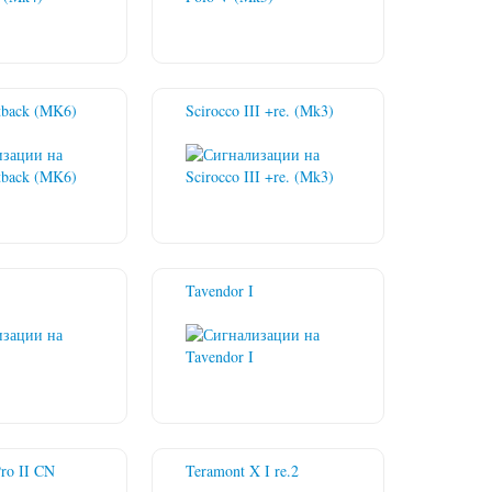
ftback (MK6)
Scirocco III +re. (Mk3)
Tavendor I
ro II CN
Teramont X I re.2