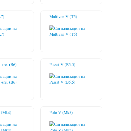
A7)
Multivan V (T5)
 +re. (B6)
Passat V (B5.5)
. (Mk4)
Polo V (Mk5)