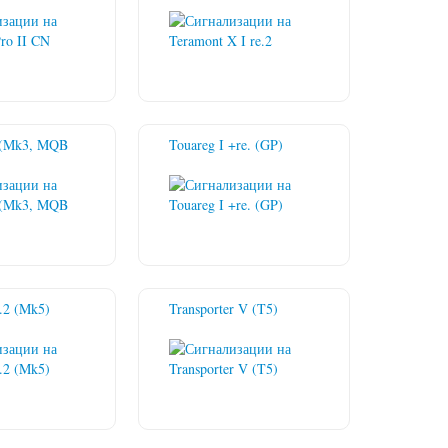
I (Mk3, MQB
Touareg I +re. (GP)
e.2 (Mk5)
Transporter V (T5)