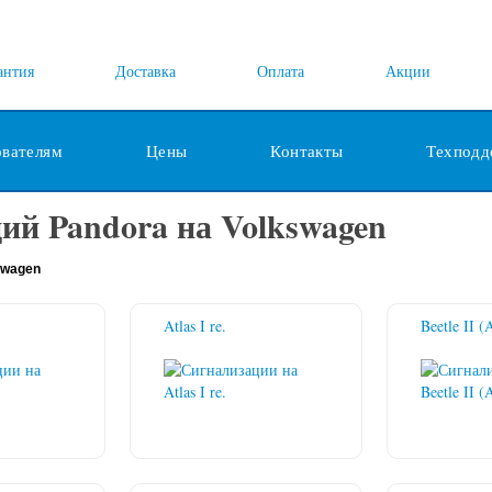
антия
Доставка
Оплата
Акции
ователям
Цены
Контакты
Техподд
ий Pandora на Volkswagen
swagen
Atlas I re.
Beetle II (