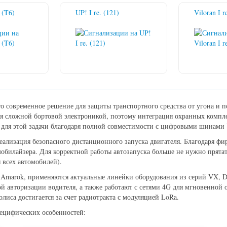
 (T6)
UP! I re. (121)
Viloran I r
то современное решение для защиты транспортного средства от угона и 
я сложной бортовой электроникой, поэтому интеграция охранных компл
 для этой задачи благодаря полной совместимости с цифровыми шинами
еализация безопасного дистанционного запуска двигателя. Благодаря ф
обилайзера. Для корректной работы автозапуска больше не нужно прята
 всех автомобилей).
или Amarok, применяются актуальные линейки оборудования из серий VX,
й авторизации водителя, а также работают с сетями 4G для мгновенной о
лиса достигается за счет радиотракта с модуляцией LoRa.
пецифических особенностей: