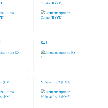
(TD)
Cerato III (YD)
)
K8 I
e. (HM)
Mohave I re.2 (HM2)