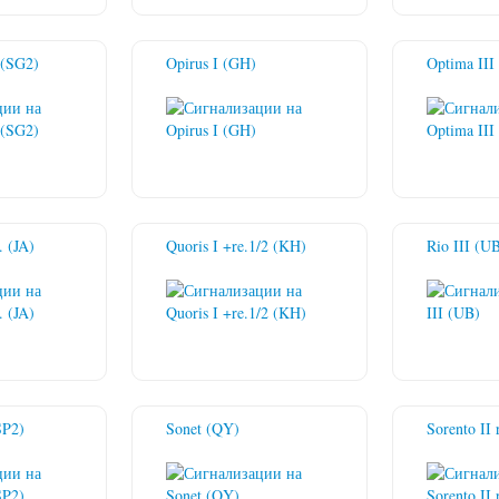
 (SG2)
Opirus I (GH)
Optima III
. (JA)
Quoris I +re.1/2 (KH)
Rio III (U
SP2)
Sonet (QY)
Sorento II