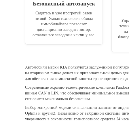
Безопасный автозапуск
Садитесь в уже прогретый салон
зимой. Умная технология обхода
Упра
иммобилайзера позволяет
точн
дистанционно заводить мотор,
на
оставляя все заводские ключи у вас.
благо
Автомобили марки KIA пользуются заслуженной популярно
на вторичном рынке делает их привлекательной целью дл
для обеспечения комплексной защиты транспортного средс
Современные охранно-телеметрические комплексы Pandor
шинам CAN и LIN, что обеспечивает минимальное вмешател
становится максимально безопасным.
Выбор конкретной модели сигнализации зависит от индиви
Optima и других). Независимо от выбранной системы, ин
уверенность в сохранности транспортного средства 24 часа