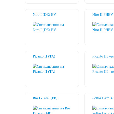
Niro I (DE) EV
Niro II PHEV
Picanto II (TA)
Picanto III +re
Rio IV +re. (FB)
Seltos I +re. (