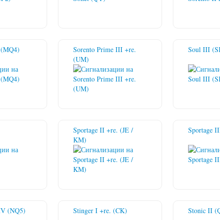
. (MQ4)
Sorento Prime III +re.
Soul III (
(UM)
Sportage II +re. (JE /
Sportage II
KM)
HV (NQ5)
Stinger I +re. (CK)
Stonic II 