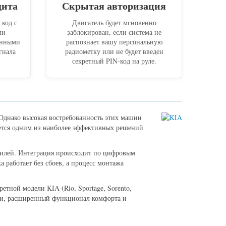
щита
Скрытая авторизация
код с
Двигатель будет мгновенно
ми
заблокирован, если система не
енными
распознает вашу персональную
гнала
радиометку или не будет введен
секретный PIN-код на руле.
Однако высокая востребованность этих машин
ется одним из наиболее эффективных решений
билей. Интеграция происходит по цифровым
работает без сбоев, а процесс монтажа
тной модели KIA (Rio, Sportage, Sorento,
сти, расширенный функционал комфорта и