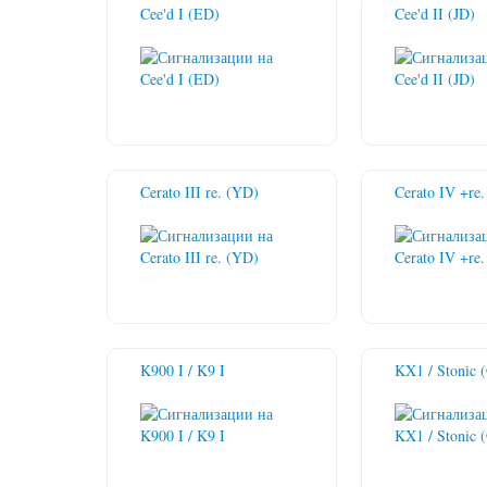
Cee'd I (ED)
Cee'd II (JD)
Cerato III re. (YD)
Cerato IV +re
K900 I / K9 I
KX1 / Stonic 