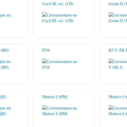
Cee'd III +re. (CD)
Cerato II 
. (BD)
EV6
K5 V (DL3
(QE)
Mohave I (HM)
Mohave I r