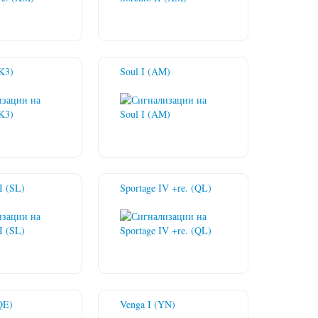
SK3)
Soul I (AM)
I (SL)
Sportage IV +re. (QL)
(QE)
Venga I (YN)