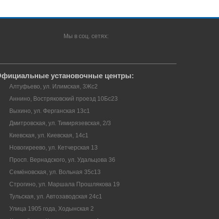
Мы в соц. сетях:
фициальные установочные центры:
Алтуфьево, ул. Илимская, 3Жс2
Аннино, Востряковский проезд 10Бс23
Выхино, ул. Ферганская 13с1
Дмитровская, ул. Тимирязевская, 2/3
Киевская, ул. Киевская, 14с1
Новогиреево, ул. Кетчерская 13
Просп. Вернадского, ул. Удальцова 36
Семёновская, ул. Вольная 35с13
Строгино, ул. Маршала Прошлякова 19
Тульская, ул. Автозаводская 24с1
Улица 1905 года, Ходынская 2