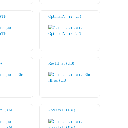
 (TF)
Optima IV +re. (JF)
B)
Rio III re. (UB)
 re. (XM)
Sorento II (XM)