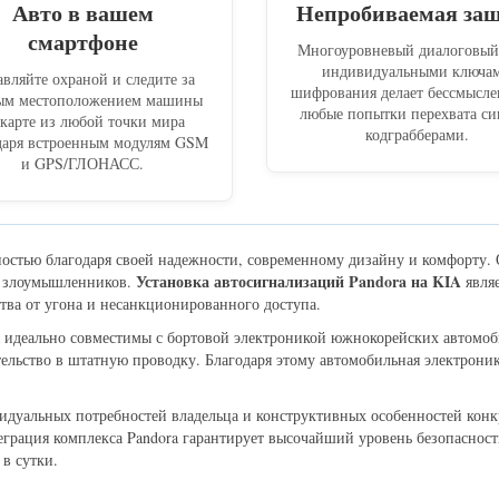
Авто в вашем
Непробиваемая за
смартфоне
Многоуровневый диалоговый 
индивидуальными ключа
вляйте охраной и следите за
шифрования делает бессмысл
ым местоположением машины
любые попытки перехвата си
 карте из любой точки мира
кодграбберами.
даря встроенным модулям GSM
и GPS/ГЛОНАСС.
стью благодаря своей надежности, современному дизайну и комфорту. 
Установка автосигнализаций Pandora на KIA
я злоумышленников.
явля
тва от угона и несанкционированного доступа.
a идеально совместимы с бортовой электроникой южнокорейских автомо
ьство в штатную проводку. Благодаря этому автомобильная электроника 
дуальных потребностей владельца и конструктивных особенностей конкре
теграция комплекса Pandora гарантирует высочайший уровень безопасно
 в сутки.