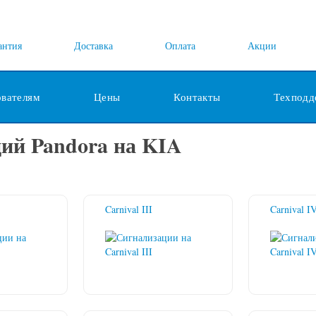
антия
Доставка
Оплата
Акции
ователям
Цены
Контакты
Техподд
ций Pandora на KIA
Carnival III
Carnival I