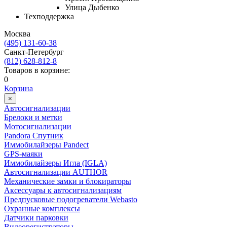
Улица Дыбенко
Техподдержка
Москва
(495) 131-60-38
Cанкт-Петербург
(812) 628-812-8
Товаров в корзине:
0
Корзина
×
Автосигнализации
Брелоки и метки
Мотосигнализации
Pandora Спутник
Иммобилайзеры Pandect
GPS-маяки
Иммобилайзеры Игла (IGLA)
Автосигнализации AUTHOR
Механические замки и блокираторы
Аксессуары к автосигнализациям
Предпусковые подогреватели Webasto
Охранные комплексы
Датчики парковки
Видеорегистраторы