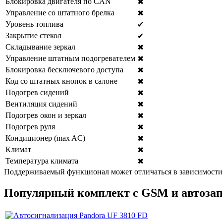
Блокировка двигателя по CAN
✖
Управление со штатного брелка
✖
Уровень топлива
✔
Закрытие стекол
✔
Складывание зеркал
✖
Управление штатным подогревателем
✖
Блокировка бесключевого доступа
✖
Код со штатных кнопок в салоне
✖
Подогрев сидений
✖
Вентиляция сидений
✖
Подогрев окон и зеркал
✖
Подогрев руля
✖
Кондиционер (max AC)
✖
Климат
✖
Температура климата
✖
Поддерживаемый функционал может отличаться в зависимости 
Популярный комплект с GSM и автоза