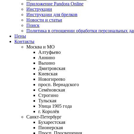
Приложение Pandora Online
Инструкции
Инструкции для брелков
Новости и статьи
Поиск
Политика в отношении обработки персональных д
Цены
Контакты
Москва и МО
Алтуфьево
Аннино
Выхино
Дмитровская
Киевская
Новогиреево
просп. Вернадского
Семёновская
Строгино
Тульская
Улица 1905 года
г. Королёв
Санкт-Петербург
Бухарестская
Пионерская
Просп. Просвещения