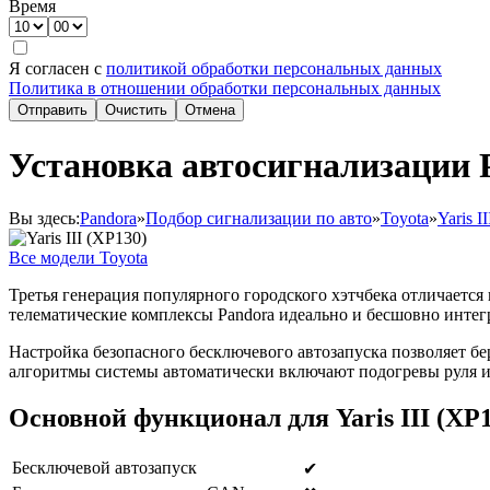
Время
Я согласен с
политикой обработки персональных данных
Политика в отношении обработки персональных данных
Отправить
Очистить
Отмена
Установка автосигнализации Pa
Вы здесь:
Pandora
»
Подбор сигнализации по авто
»
Toyota
»
Yaris I
Все модели Toyota
Третья генерация популярного городского хэтчбека отличаетс
телематические комплексы Pandora идеально и бесшовно интег
Настройка безопасного бесключевого автозапуска позволяет 
алгоритмы системы автоматически включают подогревы руля и 
Основной функционал для Yaris III (XP
Бесключевой автозапуск
✔