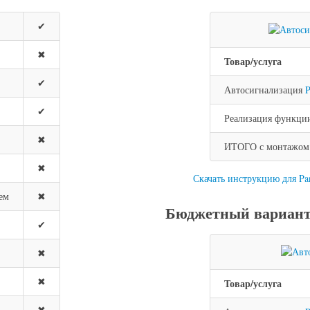
✔
✖
Товар/услуга
✔
Автосигнализация
P
✔
Реализация функции
✖
ИТОГО с монтажом н
✖
Скачать инструкцию для P
ем
✖
Бюджетный вариант 
✔
✖
✖
Товар/услуга
✖