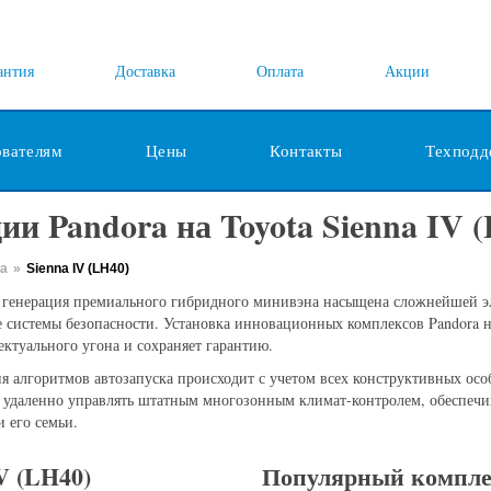
антия
Доставка
Оплата
Акции
ователям
Цены
Контакты
Техподд
и Pandora на Toyota Sienna IV (
ta
»
Sienna IV (LH40)
 генерация премиального гибридного минивэна насыщена сложнейшей эл
 системы безопасности. Установка инновационных комплексов Pandora н
ектуального угона и сохраняет гарантию.
я алгоритмов автозапуска происходит с учетом всех конструктивных ос
 удаленно управлять штатным многозонным климат-контролем, обеспечи
и его семьи.
V (LH40)
Популярный компле