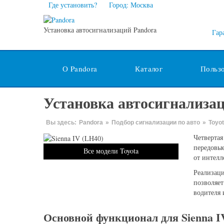
Где установить?
Город: Москва
Установка автосигнализаций Pandora
Гар
О Pandora
Каталог
Польз
Установка автосигнализаци
Вы здесь:
Pandora
»
Подбор сигнализации по авто
»
Toyo
Четвертая
передовые
Все модели Toyota
от интелл
Реализаци
позволяет
водителя 
Основной функционал для Sienna I