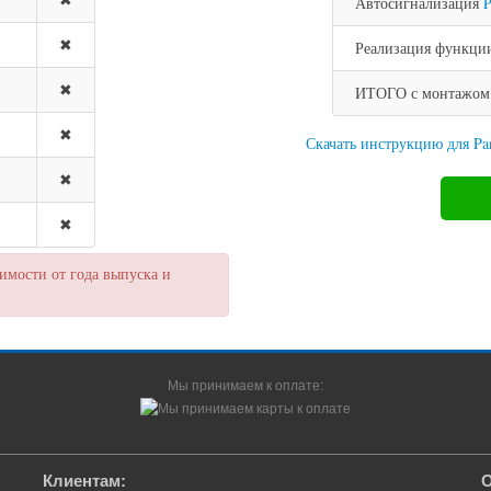
Автосигнализация
P
✖
Реализация функции
✖
ИТОГО с монтажом н
✖
Скачать инструкцию для P
✖
✖
мости от года выпуска и
Мы принимаем к оплате:
Клиентам:
О