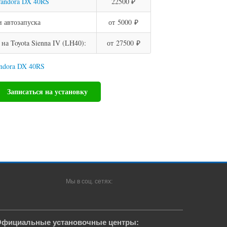
andora DX 40RS
22500 ₽
 автозапуска
от 5000 ₽
а Toyota Sienna IV (LH40):
от 27500 ₽
andora DX 40RS
Записаться на установку
Мы в соц. сетях:
фициальные установочные центры: