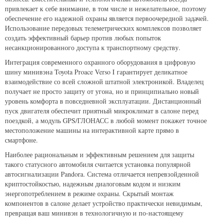
привлекает к себе внимание, в том числе и нежелательное, поэтому
обеспечение его надежной охраны является первоочередной задачей.
Использование передовых телеметрических комплексов позволяет
создать эффективный барьер против любых попыток
несанкционированного доступа к транспортному средству.
Интеграция современного охранного оборудования в цифровую
шину минивэна Toyota Proace Verso I гарантирует деликатное
взаимодействие со всей сложной штатной электроникой. Владелец
получает не просто защиту от угона, но и принципиально новый
уровень комфорта в повседневной эксплуатации. Дистанционный
пуск двигателя обеспечит приятный микроклимат в салоне перед
поездкой, а модуль GPS/ГЛОНАСС в любой момент покажет точное
местоположение машины на интерактивной карте прямо в
смартфоне.
Наиболее рациональным и эффективным решением для защиты
такого статусного автомобиля считается установка популярной
автосигнализации Pandora. Система отличается непревзойденной
криптостойкостью, надежным диалоговым кодом и низким
энергопотреблением в режиме охраны. Скрытый монтаж
компонентов в салоне делает устройство практически невидимым,
превращая ваш минивэн в технологичную и по-настоящему