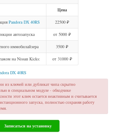
Цена
ация
Pandora DX 40RS
22500 ₽
нкции автозапуска
от 5000 ₽
тного иммобилайзера
3500 ₽
жом на Nissan Kicks:
от 31000 ₽
andora DX 40RS
ин из ключей или дубликат чипа скрытно
лью в специальном модуле - обходчике
сности этот ключ остается неактивным и считывается
истанционного запуска, полностью сохраняя работу
емя.
Записаться на установку