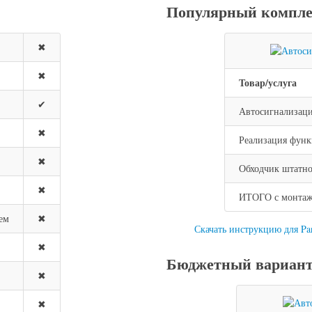
Популярный компле
✖
✖
Товар/услуга
✔
Автосигнализац
✖
Реализация функ
✖
Обходчик штатно
✖
ИТОГО с монтажо
ем
✖
Скачать инструкцию для P
✖
Бюджетный вариант 
✖
✖