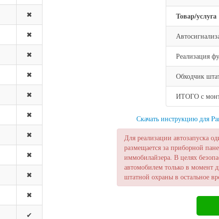
✖
Товар/услуга
✖
Автосигнализ
✖
Реализация фу
✖
Обходчик шта
✖
ИТОГО с монта
✖
Скачать инструкцию для P
✖
Для реализации автозапуска од
размещается за приборной пане
✖
иммобилайзера. В целях безопа
автомобилем только в момент д
✖
штатной охраны в остальное вр
✖
✔