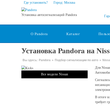
Где установить?
Город: Москва
Установка автосигнализаций Pandora
Гар
О Pandora
Каталог
Польз
Установка Pandora на Niss
Вы здесь:
Pandora
»
Подбор сигнализации по авто
»
Niss
Для Nissa
Автомобил
Все модели Nissan
Сигнализа
несанкцио
электрони
В итоге в
требует г