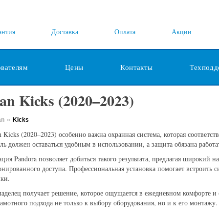
антия
Доставка
Оплата
Акции
ователям
Цены
Контакты
Техподд
an Kicks (2020–2023)
an
»
Kicks
n Kicks (2020–2023) особенно важна охранная система, которая соответст
ь должен оставаться удобным в использовании, а защита обязана работа
ция Pandora позволяет добиться такого результата, предлагая широкий
нированного доступа. Профессиональная установка помогает встроить с
ки.
ладелец получает решение, которое ощущается в ежедневном комфорте и 
рамотного подхода не только к выбору оборудования, но и к его монтажу.