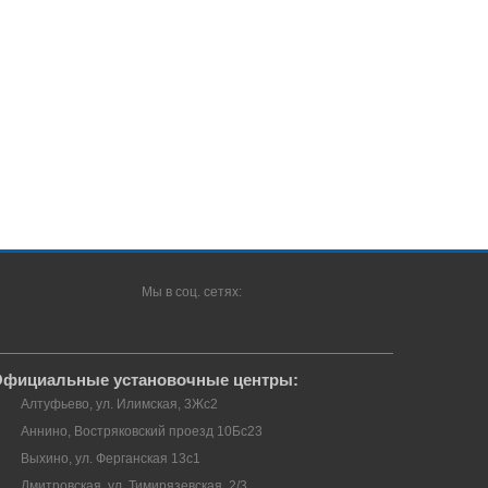
Мы в соц. сетях:
фициальные установочные центры:
Алтуфьево, ул. Илимская, 3Жс2
Аннино, Востряковский проезд 10Бс23
Выхино, ул. Ферганская 13с1
Дмитровская, ул. Тимирязевская, 2/3