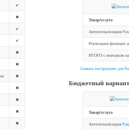
✔
✖
Товар/услуга
✔
Автосигнализация
Pan
✔
Реализация функции а
✖
ИТОГО с монтажом на M
✖
Скачать инструкцию для P
ем
✖
Бюджетный вариант 
✖
✖
✖
Товар/услуга
✖
Автосигнализация
Pan