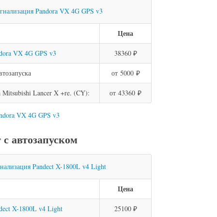
Цена
dora VX 4G GPS v3
38360 ₽
втозапуска
от 5000 ₽
itsubishi Lancer X +re. (CY):
от 43360 ₽
andora VX 4G GPS v3
с автозапуском
Цена
dect X-1800L v4 Light
25100 ₽