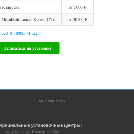
втозапуска
от 5000 ₽
itsubishi Lancer X +re. (CY):
от 30100 ₽
dect X-1800L v4 Light
Записаться на установку
Мы в соц. сетях:
фициальные установочные центры:
Алтуфьево, ул. Илимская, 3Жс2