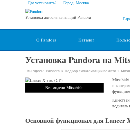
Где установить?
Город: Москва
Установка автосигнализаций Pandora
Гар
О Pandora
Каталог
Польз
Установка Pandora на Mits
Вы здесь:
Pandora
»
Подбор сигнализации по авто
»
Mitsu
Mitsubish
и контрол
Все модели Mitsubishi
функциям
Качествен
водитель 
Основной функционал для Lancer X