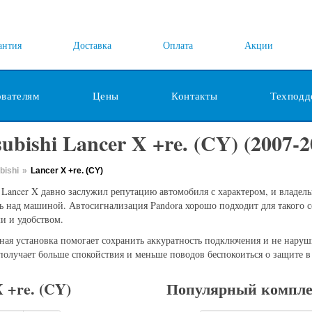
антия
Доставка
Оплата
Акции
ователям
Цены
Контакты
Техподд
ubishi Lancer X +re. (CY) (2007-2
bishi
»
Lancer X +re. (CY)
i Lancer X давно заслужил репутацию автомобиля с характером, и владел
ь над машиной. Автосигнализация Pandora хорошо подходит для такого 
и и удобством.
ная установка помогает сохранить аккуратность подключения и не нару
получает больше спокойствия и меньше поводов беспокоиться о защите в
 +re. (CY)
Популярный компле