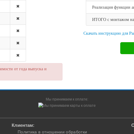
✖
Реализация функции а
✖
ИТОГО с монтажом на M
✖
Скачать инструкцию для Pan
✖
✖
мости от года выпуска и
Мы принимаем к оплате:
Клиентам:
О
Политика в отношении обработки