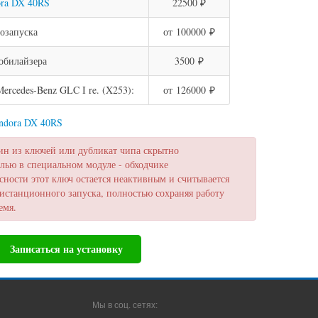
ora DX 40RS
22500 ₽
озапуска
от 100000 ₽
обилайзера
3500 ₽
rcedes-Benz GLC I re. (X253):
от 126000 ₽
andora DX 40RS
ин из ключей или дубликат чипа скрытно
лью в специальном модуле - обходчике
сности этот ключ остается неактивным и считывается
истанционного запуска, полностью сохраняя работу
емя.
Записаться на установку
Мы в соц. сетях: