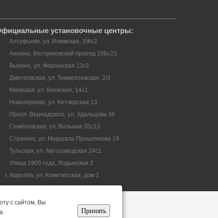
фициальные установочные центры:
Алтуфьево, ул. Илимская, 3Жс2
Аннино, Востряковский проезд 10Бс23
Выхино, ул. Ферганская 13с1
Дмитровская, ул. Тимирязевская, 2/3
Киевская, ул. Киевская, 14с1
Новогиреево, ул. Кетчерская 13
Просп. Вернадского, ул. Удальцова 36
Семёновская, ул. Вольная 35с13
Строгино, ул. Маршала Прошлякова 19
Тульская, ул. Автозаводская 24с1
Улица 1905 года, Ходынская 2
г. Королёв, ул. Комитетская, дом 1
Принять