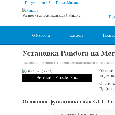
Где установить?
Город: Москва
Установка автосигнализаций Pandora
Гар
О Pandora
Каталог
Польз
Установка Pandora на Merc
Вы здесь:
Pandora
»
Подбор сигнализации по авто
»
Merc
Обновленн
владельца
Все модели Mercedes-Benz
Сигнализа
Профессио
Основной функционал для GLC I re
Бесключевой автозапуск