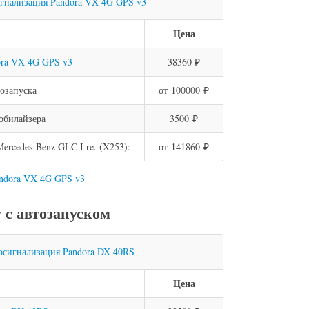
Цена
ora VX 4G GPS v3
38360 ₽
озапуска
от 100000 ₽
обилайзера
3500 ₽
rcedes-Benz GLC I re. (X253):
от 141860 ₽
andora VX 4G GPS v3
с автозапуском
Цена