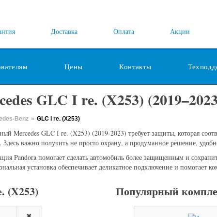
антия
Доставка
Оплата
Акции
ователям
Цены
Контакты
Техподд
edes GLC I re. (X253) (2019–2023
edes-Benz
»
GLC I re. (X253)
ый Mercedes GLC I re. (X253) (2019-2023) требует защиты, которая соот
. Здесь важно получить не просто охрану, а продуманное решение, удоб
ция Pandora помогает сделать автомобиль более защищенным и сохрани
нальная установка обеспечивает деликатное подключение и помогает ко
. (X253)
Популярный компле
✖