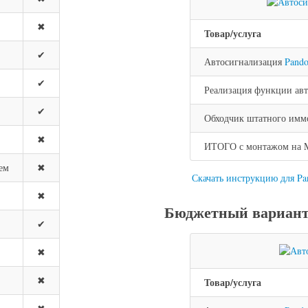
✖
Товар/услуга
✔
Автосигнализация
Pand
✔
Реализация функции авт
✔
Обходчик штатного имм
✖
ИТОГО с монтажом на Me
ем
✖
Скачать инструкцию для P
✖
Бюджетный вариант 
✔
✖
✖
Товар/услуга