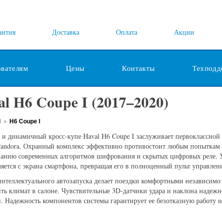
антия
Доставка
Оплата
Акции
ователям
Цены
Контакты
Техподд
l H6 Coupe I (2017–2020)
l
»
H6 Coupe I
 и динамичный кросс-купе Haval H6 Coupe I заслуживает первоклассной
andora. Охранный комплекс эффективно противостоит любым попыткам э
ванию современных алгоритмов шифрования и скрытых цифровых реле. У
яется с экрана смартфона, превращая его в полноценный пульт управлен
нтеллектуального автозапуска делает поездки комфортными независимо
ть климат в салоне. Чувствительные 3D-датчики удара и наклона надеж
. Надежность компонентов системы гарантирует ее безотказную работу 