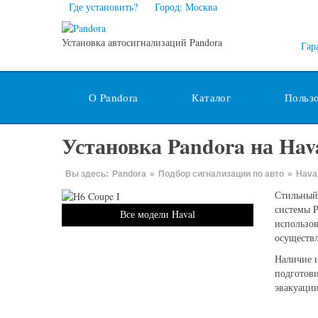
Где установить?
Город: Москва
Установка автосигнализаций Pandora
Гар
О Pandora
Каталог
Польз
Установка Pandora на Hava
Вы здесь:
Pandora
»
Подбор сигнализации по авто
»
Hava
Стильный
системы P
Все модели Haval
использо
осуществл
Наличие и
подготови
эвакуации