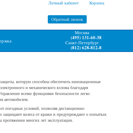
Личный кабинет
Корзина
Обратный звонок
Москва
(495) 131-60-38
ержка
Cанкт-Петербург
(812) 628-812-8
 защиты, которую способны обеспечить инновационные
лектронного и механического взлома благодаря
правление всеми функциями безопасности легко
ия автомобилем.
 от погодных условий, позволяя дистанционно
но защищают колеса от кражи и предупреждают о попытках
на протяжении многих лет эксплуатации.