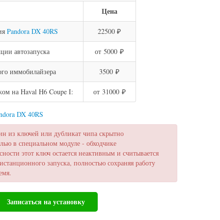
Цена
ия
Pandora DX 40RS
22500 ₽
ции автозапуска
от 5000 ₽
ого иммобилайзера
3500 ₽
м на Haval H6 Coupe I:
от 31000 ₽
andora DX 40RS
ин из ключей или дубликат чипа скрытно
лью в специальном модуле - обходчике
сности этот ключ остается неактивным и считывается
истанционного запуска, полностью сохраняя работу
емя.
Записаться на установку