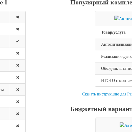
e I
Популярный компле
✖
✖
Товар/услуга
✔
Автосигнализац
✖
Реализация функ
✖
Обходчик штатно
✖
ИТОГО с монтажо
ем
✖
Скачать инструкцию для P
✖
Бюджетный вариант 
✖
✖