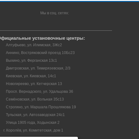
Мы в соц. сетях:
фициальные установочные центры:
Алтуфьево, ул. Илимская, 3Жс2
Аннино, Востряковский проезд 10Бс23
Выхино, ул. Ферганская 13с1
Дмитровская, ул. Тимирязевская, 2/3
Киевская, ул. Киевская, 14с1
Новогиреево, ул. Кетчерская 13
Просп. Вернадского, ул. Удальцова 36
Семёновская, ул. Вольная 35с13
Строгино, ул. Маршала Прошлякова 19
Тульская, ул. Автозаводская 24с1
Улица 1905 года, Ходынская 2
г. Королёв, ул. Комитетская, дом 1