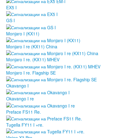
EX5 I
GS I
Monjaro I (KX11)
Monjaro I re (KX11) China
Monjaro I re. (KX11) MHEV
Monjaro I re. Flagship SE
Okavango I
Okavango I re
Preface FS11 Re.
Tugella FY11 I +re.
Vision X3 Pro