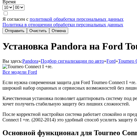
Время
Я согласен с
политикой обработки персональных данных
Политика в отношении обработки персональных данных
Отправить
Очистить
Отмена
Установка Pandora на Ford Tou
Вы здесь:
Pandora
»
Подбор сигнализации по авто
»
Ford
»
Tourneo C
Все модели Ford
Если нужна современная защита для Ford Tourneo Connect I +re
широкий набор охранных и сервисных возможностей без лишне
Качественная установка позволяет адаптировать систему под р
хочет получить стабильную защиту без лишних сложностей.
После корректной настройки система работает спокойно и пред
Connect I +re. (2002-2014) это удобный способ усилить защиту 
Основной функционал для Tourneo Conne