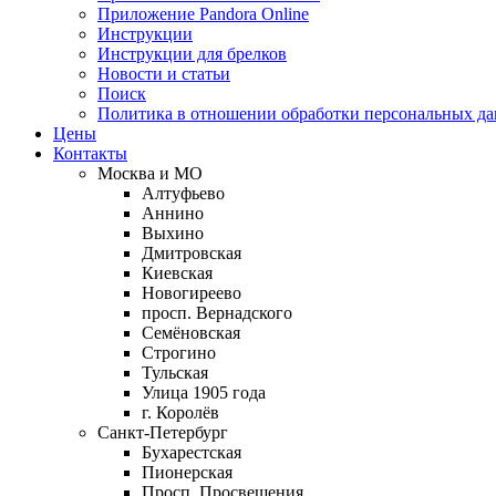
Приложение Pandora Online
Инструкции
Инструкции для брелков
Новости и статьи
Поиск
Политика в отношении обработки персональных д
Цены
Контакты
Москва и МО
Алтуфьево
Аннино
Выхино
Дмитровская
Киевская
Новогиреево
просп. Вернадского
Семёновская
Строгино
Тульская
Улица 1905 года
г. Королёв
Санкт-Петербург
Бухарестская
Пионерская
Просп. Просвещения