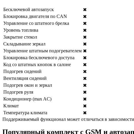
Бесключевой автозапуск
✖
Блокировка двигателя по CAN
✖
Управление со штатного брелка
✖
Уровень топлива
✖
Закрытие стекол
✖
Складывание зеркал
✖
Управление штатным подогревателем
✖
Блокировка бесключевого доступа
✖
Код со штатных кнопок в салоне
✖
Подогрев сидений
✖
Вентиляция сидений
✖
Подогрев окон и зеркал
✖
Подогрев руля
✖
Кондиционер (max AC)
✖
Климат
✖
Температура климата
✖
Поддерживаемый функционал может отличаться в зависимости 
Популярный комплект с GSM и автоза