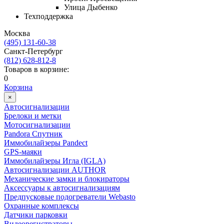
Улица Дыбенко
Техподдержка
Москва
(495) 131-60-38
Cанкт-Петербург
(812) 628-812-8
Товаров в корзине:
0
Корзина
×
Автосигнализации
Брелоки и метки
Мотосигнализации
Pandora Спутник
Иммобилайзеры Pandect
GPS-маяки
Иммобилайзеры Игла (IGLA)
Автосигнализации AUTHOR
Механические замки и блокираторы
Аксессуары к автосигнализациям
Предпусковые подогреватели Webasto
Охранные комплексы
Датчики парковки
Видеорегистраторы