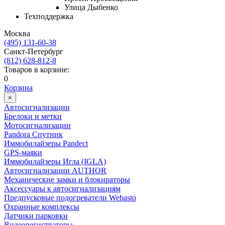
Улица Дыбенко
Техподдержка
Москва
(495) 131-60-38
Cанкт-Петербург
(812) 628-812-8
Товаров в корзине:
0
Корзина
×
Автосигнализации
Брелоки и метки
Мотосигнализации
Pandora Спутник
Иммобилайзеры Pandect
GPS-маяки
Иммобилайзеры Игла (IGLA)
Автосигнализации AUTHOR
Механические замки и блокираторы
Аксессуары к автосигнализациям
Предпусковые подогреватели Webasto
Охранные комплексы
Датчики парковки
Видеорегистраторы