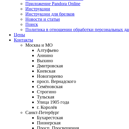
Приложение Pandora Online
Инструкции
Инструкции для брелков
Новости и статьи
Поиск
Политика в отношении обработки персональных д
Цены
Контакты
Москва и МО
Алтуфьево
Аннино
Выхино
Дмитровская
Киевская
Новогиреево
просп. Вернадского
Семёновская
Строгино
Тульская
Улица 1905 года
г. Королёв
Санкт-Петербург
Бухарестская
Пионерская
Просп. Просвещения