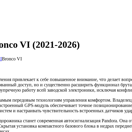
nco VI (2021-2026)
I
Bronco VI
ения привлекает к себе повышенное внимание, что делает вопр
ованный доступ, но и существенно расширить функционал брута
зупречную работу всей заводской электроники, исключая конфли
самым передовым технологиям управления комфортом. Владелец
а встроенный GPS-модуль обеспечивает точное позиционирование
истем и настраивать чувствительность встроенных датчиков удар
орожника станет современная автосигнализация Pandora. Она о
рытая установка компактного базового блока в недрах передне
есах.