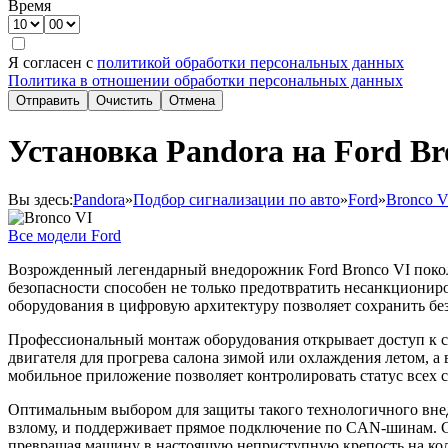
Время
Я согласен с
политикой обработки персональных данных
Политика в отношении обработки персональных данных
Отправить
Очистить
Отмена
Установка Pandora на Ford Bro
Вы здесь:
Pandora
»
Подбор сигнализации по авто
»
Ford
»
Bronco V
Все модели Ford
Возрожденный легендарный внедорожник Ford Bronco VI покол
безопасности способен не только предотвратить несанкционир
оборудования в цифровую архитектуру позволяет сохранить бе
Профессиональный монтаж оборудования открывает доступ к 
двигателя для прогрева салона зимой или охлаждения летом, 
мобильное приложение позволяет контролировать статус всех с
Оптимальным выбором для защиты такого технологичного внед
взлому, и поддерживает прямое подключение по CAN-шинам. Ск
превращая машину в настоящую неприступную крепость на кол