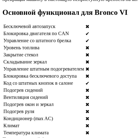
Основной функционал для Bronco VI
Бесключевой автозапуск
✖
Блокировка двигателя по CAN
✔
Управление со штатного брелка
✔
Уровень топлива
✖
Закрытие стекол
✖
Складывание зеркал
✖
Управление штатным подогревателем
✖
Блокировка бесключевого доступа
✖
Код со штатных кнопок в салоне
✔
Подогрев сидений
✖
Вентиляция сидений
✖
Подогрев окон и зеркал
✖
Подогрев руля
✖
Кондиционер (max AC)
✖
Климат
✖
Температура климата
✖