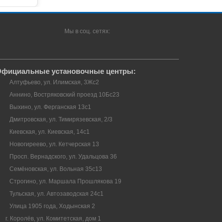
Мы в соц. сетях:
фициальные установочные центры:
Алтуфьево, ул. Илимская, 3Жс2
Аннино, Востряковский проезд 10Бс23
Выхино, ул. Ферганская 13с1
Дмитровская, ул. Тимирязевская, 2/3
Киевская, ул. Киевская, 14с1
Новогиреево, ул. Кетчерская 13
Просп. Вернадского, ул. Удальцова 36
Семёновская, ул. Вольная 35с13
Строгино, ул. Маршала Прошлякова 19
Тульская, ул. Автозаводская 24с1
Улица 1905 года, Ходынская 2
г. Королёв, ул. Комитетская, дом 1