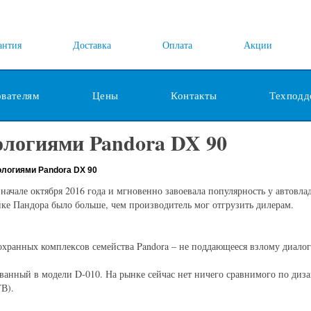
антия
Доставка
Оплата
Акции
ователям
Цены
Контакты
Техподд
ологиями Pandora DX 90
ологиями Pandora DX 90
ачале октября 2016 года и мгновенно завоевала популярность у автовлад
ке Пандора было больше, чем производитель мог отгрузить дилерам.
ранных комплексов семейства Pandora – не поддающееся взлому диалог
ванный в модели D-010. На рынке сейчас нет ничего сравнимого по диза
В).