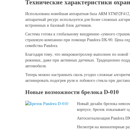
Технические характеристики охра
Использована новейшая аппаратная база ARM STM32F412,
аппаратный ресурс используется для более сложных алгори
встроенных в базовый блок датчиков.
Система готова к глобальному внедрению «умного страхова
страховую компанию при помощи Pandora DX-90. Цена охр
семейства Pandora.
Благодаря тому, что микроконтроллер выполнен по новой т
режимах, даже при активных датчиках. Традиционно под
автомобиля.
Теперь можно настраивать сколь угодно сложные алгоритм
активировать подогрев руля и лобового стекла при дистан
Новые возможности брелока D-010
Новый дизайн брелока невозм
корпусе, брелок показывает о
Автосигнализация Pandora DX
Несмотря на миниатюрные раз