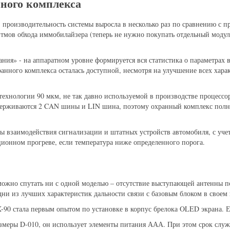
нного комплекса
 производительность системы выросла в несколько раз по сравнению 
тмов обхода иммобилайзера (теперь не нужно покупать отдельный модуль
ния» - на аппаратном уровне формируется вся статистика о параметрах 
анного комплекса осталась доступной, несмотря на улучшение всех хар
ехнологии 90 мкм, не так давно используемой в производстве процессор
держиваются 2 CAN шины и LIN шина, поэтому охранный комплекс полно
ы взаимодействия сигнализации и штатных устройств автомобиля, с уче
ционном прогреве, если температура ниже определенного порога.
ожно спутать ни с одной моделью – отсутствие выступающей антенны пош
дни из лучших характеристик дальности связи с базовым блоком в своем 
-90 стала первым опытом по установке в корпус брелока OLED экрана. Е
меры D-010, он использует элементы питания ААА. При этом срок служ