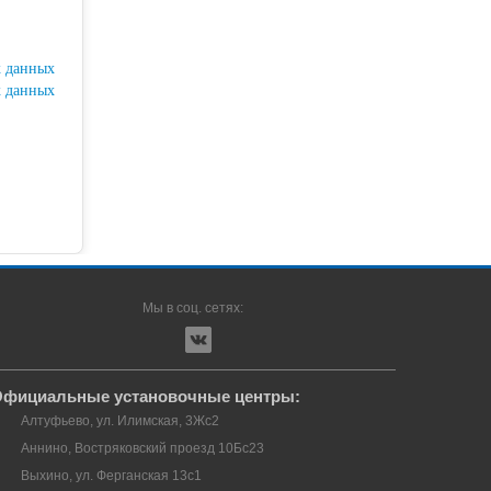
х данных
х данных
Мы в соц. сетях:
фициальные установочные центры:
Алтуфьево, ул. Илимская, 3Жс2
Аннино, Востряковский проезд 10Бс23
Выхино, ул. Ферганская 13с1