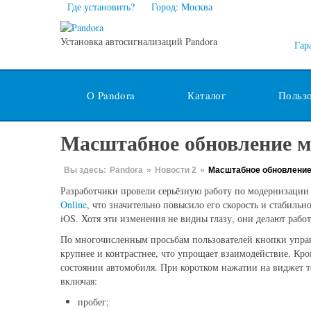
Где установить?
Город: Москва
Установка автосигнализаций Pandora
Гар
О Pandora
Каталог
Польз
Масштабное обновление мо
Вы здесь:
Pandora
»
Новости 2
»
Масштабное обновление 
Разработчики провели серьёзную работу по модернизаци
Online
, что значительно повысило его скорость и стабильн
iOS. Хотя эти изменения не видны глазу, они делают рабо
По многочисленным просьбам пользователей кнопки управ
крупнее и контрастнее, что упрощает взаимодействие. Кр
состоянии автомобиля. При коротком нажатии на виджет т
включая:
пробег;