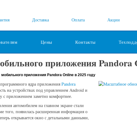
антия
Доставка
Оплата
Акции
ователям
Цены
Контакты
Техподд
бильного приложения Pandora On
мобильного приложения Pandora Online в 2025 году
и программного ядра приложения
Pandora
ость на устройствах под управлением Android и
ту с приложением заметно комфортнее.
ления автомобилем на главном экране стали
оме того, появилась расширенная информация о
еперь открывается окно с детальными данными,