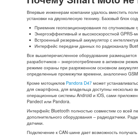
Впервые инженерам компании удалось вместить полн
установки на двухколесную технику. Базовый блок сод
Приемник геопозиционирования по спутниковым
Энергоэффективный и высокоскоростной GPRS-мод
Встроенный резервный аккумулятор с интеллекту
Интерфейс передачи данных по радиоканалу Buet
Все вышеперечисленное оборудование размещается в 
разработчиков – энергопотребление в активном режим
режиме охраны при разряженном основном аккумулято
определенные промежутки времени, аналогично GSM
Кроме мотоциклов
Pandora D47
может устанавливатьс
для смартфона, для владельца доступны несколько в
операционные системы Android и iOS, сами приложе
Pandect или Pandora.
Интерфейс Bluetooth полностью совместим со всей п
дополнительного оборудования – радиодатчики. Ради
датчики.
Подключение к CAN-шине дает возможность получать