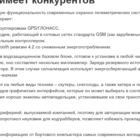
ую функциональность современных охранно-телеметрических сист
ержит:
 группировкам GPS/ГЛОНАСС.
ем, работающий в сотовых сетях стандарта GSM (как зарубежных, 
альным контроллером.
ooth ревизии 4.2 со сниженным энергопотреблением.
водозащищенном базовом блоке, готовом к установке в любой час
е, оно составляет несколько миллиампер. Заряда резервного исто
ре. В этом случае сигнализация использует энергосберегающий ал
-маякам.
я на любые виды техники – скутеры, снегоходы, а также катера и 
идов графических интерфейсов, которые он может выбирать в соо
ния хорошо знакомы автовладельцам, установившим на свои транс
ериферией, выпускаемой компанией, поэтому для авторизации мож
опротокол неуязвим для кодграбберов, позволяет избежать прокл
 информацию от бортового компьютера самых современных мотоцик