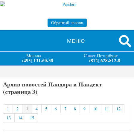
Обратный звонок
МЕНЮ
Москва
Cанкт-Петербург
(495) 131-60-38
(812) 628-812-8
Архив новостей Пандора и Пандект
(страница 3)
1
2
3
4
5
6
7
8
9
10
11
12
13
14
15