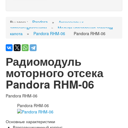
Вы здесь:
Pandora
»
Аксессуары к
автосигнализациям
»
Модули управления замками
капота
»
Pandora RHM-06
Pandora RHM-06
Радиомодуль
моторного отсека
Pandora RHM-06
Pandora
RHM-06
Pandora RHM-06
Основные характеристики
Влагозащищенный корпус