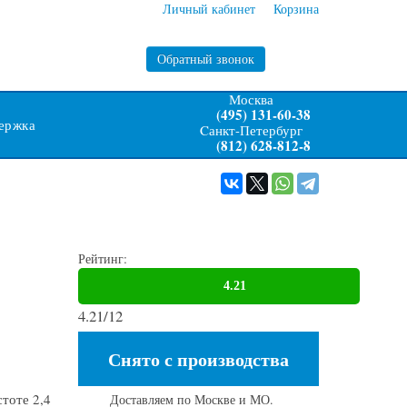
Личный кабинет
Корзина
Обратный звонок
Москва
(495) 131-60-38
ержка
Cанкт-Петербург
(812) 628-812-8
Рейтинг:
4.21
/
12
Снято с производства
стоте 2,4
Доставляем по Москве и МО.