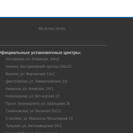
Мы в соц. сетях:
фициальные установочные центры:
Алтуфьево, ул. Илимская, 3Жс2
Аннино, Востряковский проезд 10Бс23
Выхино, ул. Ферганская 13с1
Дмитровская, ул. Тимирязевская, 2/3
Киевская, ул. Киевская, 14с1
Новогиреево, ул. Кетчерская 13
Просп. Вернадского, ул. Удальцова 36
Семёновская, ул. Вольная 35с13
Строгино, ул. Маршала Прошлякова 19
Тульская, ул. Автозаводская 24с1