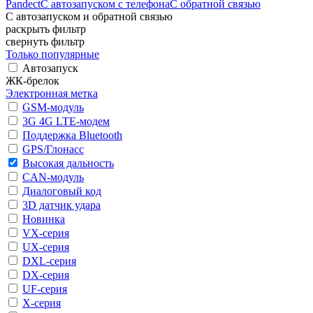
Pandect
С автозапуском с телефона
С обратной связью
С автозапуском и обратной связью
раскрыть фильтр
свернуть фильтр
Только популярные
Автозапуск
ЖК-брелок
Электронная метка
GSM-модуль
3G 4G LTE-модем
Поддержка Bluetooth
GPS/Глонасс
Высокая дальность
CAN-модуль
Диалоговый код
3D датчик удара
Новинка
VX-серия
UX-серия
DXL-серия
DX-серия
UF-серия
X-серия