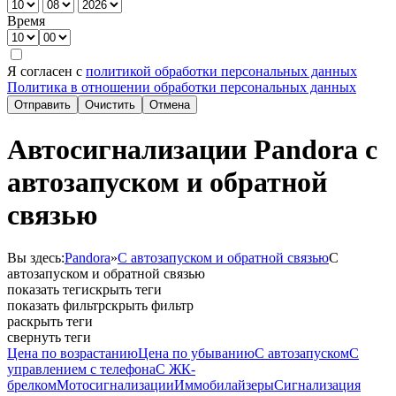
Время
Я согласен с
политикой обработки персональных данных
Политика в отношении обработки персональных данных
Отправить
Очистить
Отмена
Автосигнализации Pandora с
автозапуском и обратной
связью
Вы здесь:
Pandora
»
С автозапуском и обратной связью
С
автозапуском и обратной связью
показать теги
скрыть теги
показать фильтр
скрыть фильтр
раскрыть теги
свернуть теги
Цена по возрастанию
Цена по убыванию
С автозапуском
С
управлением с телефона
С ЖК-
брелком
Мотосигнализации
Иммобилайзеры
Cигнализация